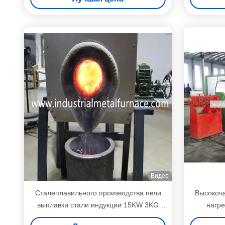
Видео
Сталеплавильного производства печи
Высокоч
выплавки стали индукции 15KW 3KG
нагре
частота промышленного средняя