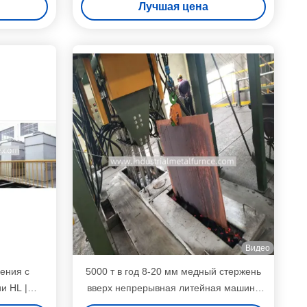
Лучшая цена
отверждения
Видео
ения с
5000 т в год 8-20 мм медный стержень
и HL |
вверх непрерывная литейная машина
 для
линия