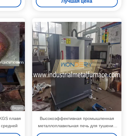
Лучшая цена
Видео
0KGS плавя
Высокоэффективная промышленная
и средней
металлоплавильная печь для тушения
вала HRC50-55 2,5-3 мм слой