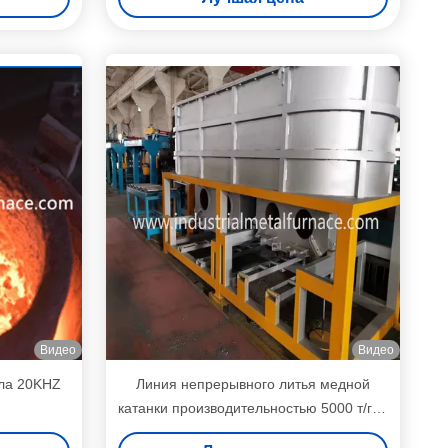
Видео
Видео
ла 20KHZ
Линия непрерывного литья медной
катанки производительностью 5000 т/год
для производства бескислородной меди