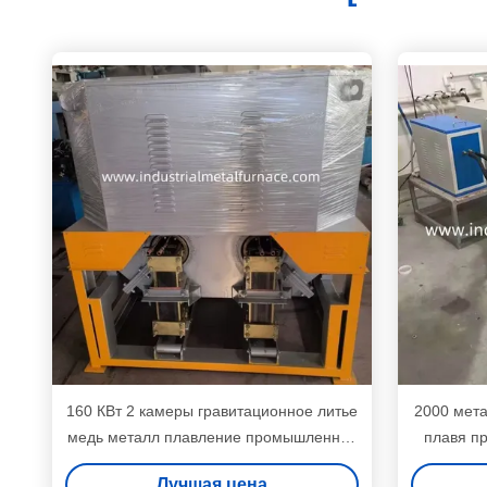
160 КВт 2 камеры гравитационное литье
2000 мет
медь металл плавление промышленная
плавя п
индукционная печь для медной остатков
для зо
Лучшая цена