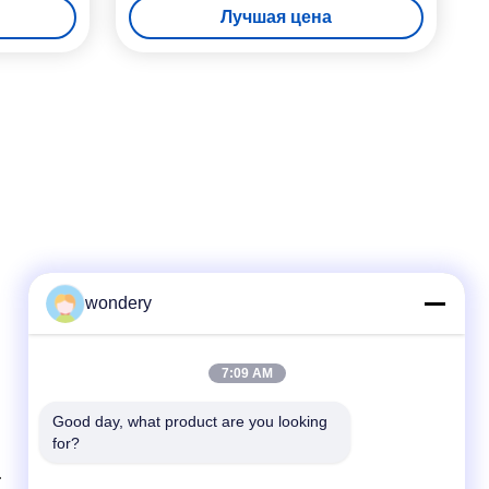
Лучшая цена
нагрева |
wondery
Быстрый контакт
7:09 AM
Телефон
86--15305299442
Good day, what product are you looking 
for?
Электронная почта
industry-equipment@wondery.cn