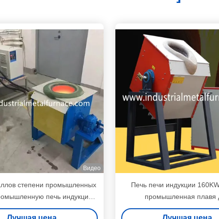
Видео
аллов степени промышленных
Печь печи индукции 160K
ромышленную печь индукции
промышленная плавя 
лота SS омедняет алюминий
обслуживания жары литого
Лучшая цена
Лучшая цена