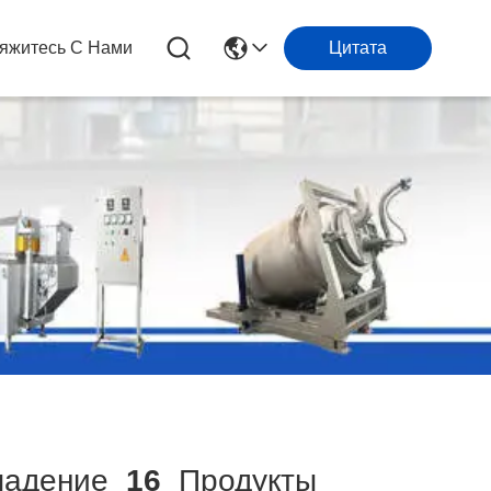
яжитесь С Нами
Цитата
адение
16
Продукты