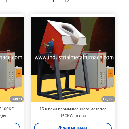
Видео
Видео
W 100KG
15 к печи промышленного металла
для
160KW плавя
 железа
Лучшая цена