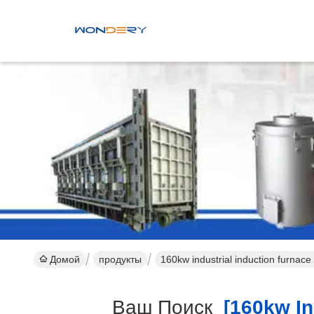
Домой
продукты
160kw industrial induction furna
Ваш Поиск
[160kw Ind