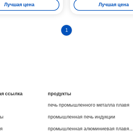
Лучшая цена
Лучшая цена
оборудования индукционного 
Система градирни
1
я ссылка
продукты
печь промышленного металла плавя
ты
промышленная печь индукции
я
промышленная алюминиевая плавя