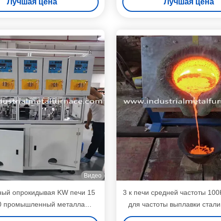
Лучшая цена
Лучшая цена
Видео
ый опрокидывая KW печи 15
3 к печи средней частоты 10
0 промышленный металла
для частоты выплавки стал
кции тигля 20KHZ плавя