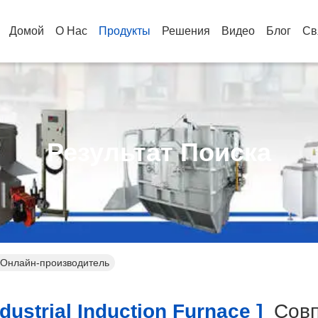
Домой
О Нас
Продукты
Решения
Видео
Блог
Св
Результат Поиска
ce Онлайн-производитель
ustrial Induction Furnace ]
Совп